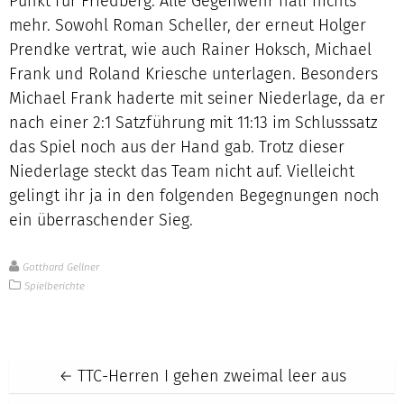
Punkt für Friedberg. Alle Gegenwehr half nichts
mehr. Sowohl Roman Scheller, der erneut Holger
Prendke vertrat, wie auch Rainer Hoksch, Michael
Frank und Roland Kriesche unterlagen. Besonders
Michael Frank haderte mit seiner Niederlage, da er
nach einer 2:1 Satzführung mit 11:13 im Schlusssatz
das Spiel noch aus der Hand gab. Trotz dieser
Niederlage steckt das Team nicht auf. Vielleicht
gelingt ihr ja in den folgenden Begegnungen noch
ein überraschender Sieg.
Gotthard Gellner
Spielberichte
Post
←
TTC-Herren I gehen zweimal leer aus