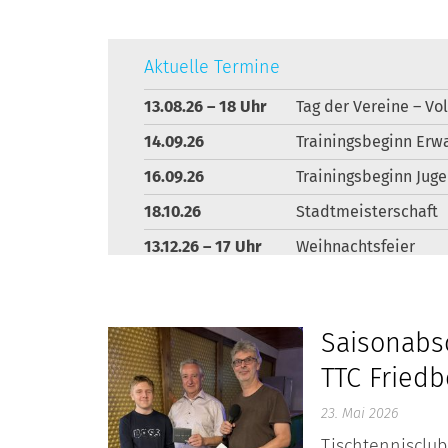
Aktuelle Termine
13.08.26 – 18 Uhr
Tag der Vereine – Vo
Posts
14.09.26
Trainingsbeginn Erw
16.09.26
Trainingsbeginn Jug
navigation
18.10.26
Stadtmeisterschaft
13.12.26 – 17 Uhr
Weihnachtsfeier
Saisonabs
TTC Friedb
23. Mai 2026
Tischtennisclub