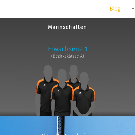
Blog
H
Mannschaften
Erwachsene 1
(Bezirksklasse A)