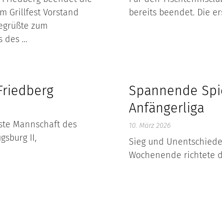
m Grillfest Vorstand
bereits beendet. Die er
egrüßte zum
s des …
Friedberg
Spannende Spie
Anfängerliga
ste Mannschaft des
10. März 2026
gsburg II,
Sieg und Unentschiede
Wochenende richtete de