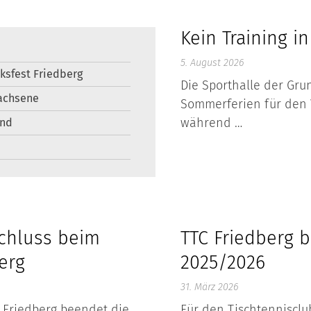
Kein Training 
5. August 2026
lksfest Friedberg
Die Sporthalle der Gr
achsene
Sommerferien für den 
während …
end
chluss beim
TTC Friedberg 
erg
2025/2026
31. März 2026
 Friedberg beendet die
Für den Tischtennisclu