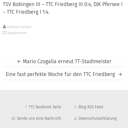
TSV Bobingen III – TTC Friedberg III 0:4, DJK Pfersee I
– TTC Friedberg I 1:4.
Gotthard Gellner
Spielberichte
Post
←
Mario Czogalla erneut TT-Stadtmeister
Eine fast perfekte Woche für den TTC Friedberg
→
navigation
TTC facebook Seite
Blog RSS Feed
Sende uns eine Nachricht
Datenschutzerklärung