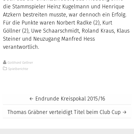
die Stammspieler Heinz Kugelmann und Henrique
Atzkern bestreiten musste, war dennoch ein Erfolg.
Für die Punkte waren Norbert Radke (2), Kurt
Göllner (2), Uwe Schaarschmidt, Roland Kraus, Klaus
Steiner und Neuzugang Manfred Hess
verantwortlich.
Gotthard Gellner
Spielberichte
Post
←
Endrunde Kreispokal 2015/16
Thomas Gräbner verteidigt Titel beim Club Cup
→
navigation