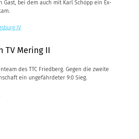
n Gast, bei dem auch mit Karl Schöpp ein Ex-
kam.
gsburg IV
n TV Mering II
renteam des TTC Friedberg. Gegen die zweite
schaft ein ungefährdeter 9:0 Sieg.
I