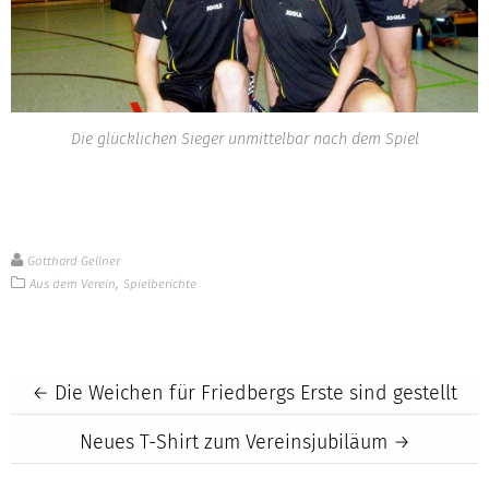
Die glücklichen Sieger unmittelbar nach dem Spiel
Gotthard Gellner
,
Aus dem Verein
Spielberichte
Post
←
Die Weichen für Friedbergs Erste sind gestellt
Neues T-Shirt zum Vereinsjubiläum
→
navigation