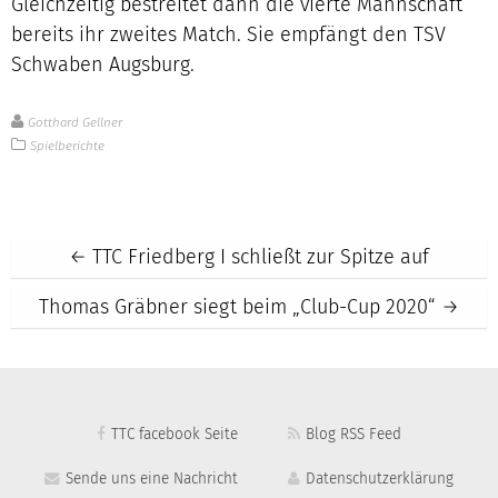
Gleichzeitig bestreitet dann die vierte Mannschaft
bereits ihr zweites Match. Sie empfängt den TSV
Schwaben Augsburg.
Gotthard Gellner
Spielberichte
Post
←
TTC Friedberg I schließt zur Spitze auf
Thomas Gräbner siegt beim „Club-Cup 2020“
→
navigation
TTC facebook Seite
Blog RSS Feed
Sende uns eine Nachricht
Datenschutzerklärung