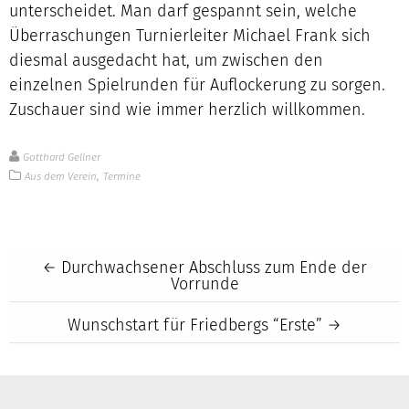
unterscheidet. Man darf gespannt sein, welche
Überraschungen Turnierleiter Michael Frank sich
diesmal ausgedacht hat, um zwischen den
einzelnen Spielrunden für Auflockerung zu sorgen.
Zuschauer sind wie immer herzlich willkommen.
Gotthard Gellner
,
Aus dem Verein
Termine
Post
←
Durchwachsener Abschluss zum Ende der
Vorrunde
navigation
Wunschstart für Friedbergs “Erste”
→