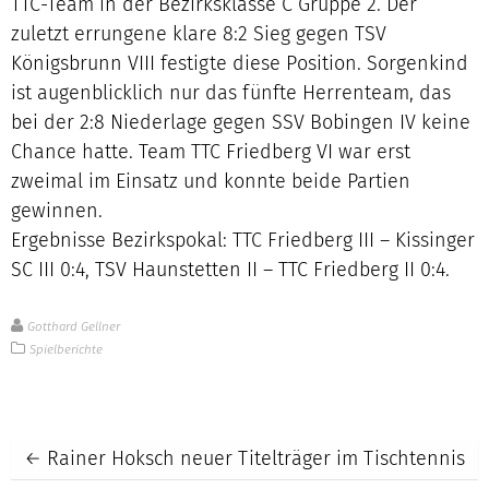
TTC-Team in der Bezirksklasse C Gruppe 2. Der
zuletzt errungene klare 8:2 Sieg gegen TSV
Königsbrunn VIII festigte diese Position. Sorgenkind
ist augenblicklich nur das fünfte Herrenteam, das
bei der 2:8 Niederlage gegen SSV Bobingen IV keine
Chance hatte. Team TTC Friedberg VI war erst
zweimal im Einsatz und konnte beide Partien
gewinnen.
Ergebnisse Bezirkspokal: TTC Friedberg III – Kissinger
SC III 0:4, TSV Haunstetten II – TTC Friedberg II 0:4.
Gotthard Gellner
Spielberichte
Post
←
Rainer Hoksch neuer Titelträger im Tischtennis