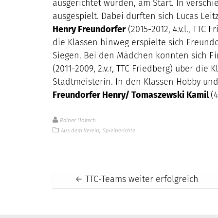
ausgerichtet wurden, am Start. In versch
ausgespielt. Dabei durften sich Lucas Leit
Henry Freundorfer
(2015-2012, 4.v.l., TTC 
die Klassen hinweg erspielte sich Freundo
Siegen. Bei den Mädchen konnten sich Fi
(2011-2009, 2.v.r, TTC Friedberg) über die
Stadtmeisterin. In den Klassen Hobby und
Freundorfer Henry/ Tomaszewski Kamil
(4
Rainer Hoksch
,
Aus dem Verein
Spielberichte
Post
←
TTC-Teams weiter erfolgreich
navigation