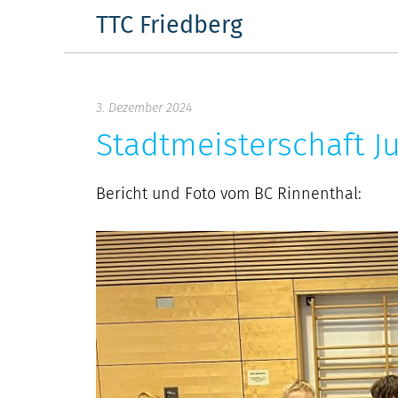
Skip
TTC Friedberg
to
content
3. Dezember 2024
Stadtmeisterschaft J
Bericht und Foto vom BC Rinnenthal: