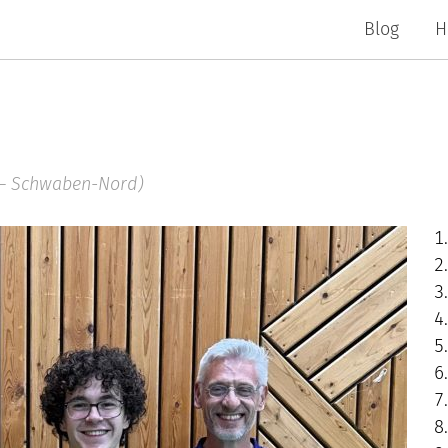
Blog
H
V – Schwaben-Nord)