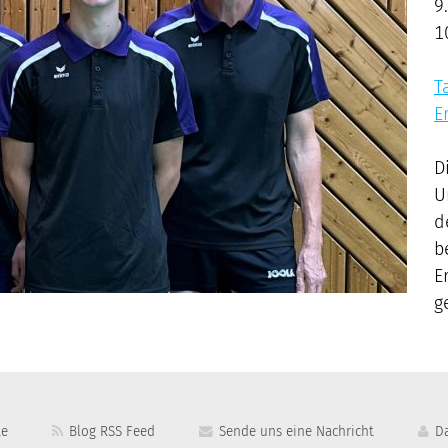
T
E
D
U
d
b
E
g
te
Blog RSS Feed
Sende uns eine Nachricht
Da